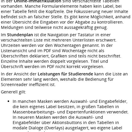
In der
Online-Immatrikulation
sind verschachtelte Tabellen
vorhanden. Manche Formularelemente haben kein Label, bei
einer Tabelle fehlt die Kopfzeile. Die Fokussierung neuer Inhalte
befindet sich an falscher Stelle. Es gibt keine Möglichkeit, anhand
einer Übersicht die Eingaben vor der Abgabe zu kontrollieren.
Meldungen sind teilweise nicht aussagekräftig genug.
Im
Stundenplan
ist die Navigation per Tastatur in einer
verschachtelten Liste mit mehreren Unterlisten erschwert.
Uhrzeiten werden vor den Wochentagen genannt. In der
Listenansicht und im PDF sind Wochentage nicht als
Überschriften deklariert, Grafiken sind teils nicht beschriftet.
Einzelne Inhalte werden doppelt vorgelesen. Titel und
Überschrift werden im PDF nicht korrekt vorgelesen.
In der Ansicht der
Leistungen für Studierende
kann die Liste an
Elementen sehr lang werden, weshalb die Bedienung für
Screenreader ineffizient ist.
Generell gilt:
In manchen Masken werden Auswahl- und Eingabefelder,
die kein eigenes Label besitzen, in großen Tabellen in
Massenbearbeitungs- und Expertenfunktionen verwendet.
In neueren Masken werden die Auswahl- und
Eingabefelder über Aktionsbuttons in den Tabellen in
modale Dialoge (Overlays) ausgelagert, wo eigene Label